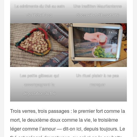
La cérémonie du thé au sein
Une tradition Mauritanienne
de l’hôtelFasq
d’accueil et d’hospitalité
Les petits gâteaux qui
Un rituel plaisir à ne pas
accompagnent la
manquer
dégustation du thé
Trois verres, trois passages : le premier fort comme la
mort, le deuxième doux comme la vie, le troisième
léger comme l’amour — dit-on ici, depuis toujours. Le