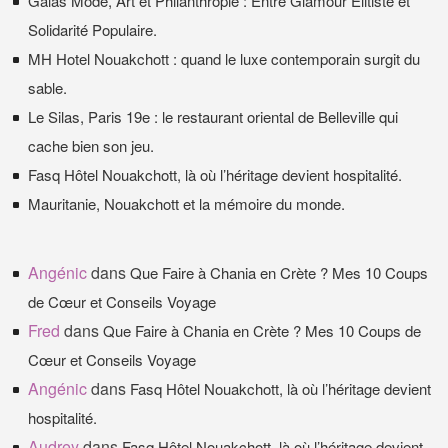
Galas Mode, Art et Philanthropie : Entre Glamour Élitiste et
Solidarité Populaire.
MH Hotel Nouakchott : quand le luxe contemporain surgit du
sable.
Le Silas, Paris 19e : le restaurant oriental de Belleville qui
cache bien son jeu.
Fasq Hôtel Nouakchott, là où l’héritage devient hospitalité.
Mauritanie, Nouakchott et la mémoire du monde.
Angénic
dans
Que Faire à Chania en Crète ? Mes 10 Coups
de Cœur et Conseils Voyage
Fred
dans
Que Faire à Chania en Crète ? Mes 10 Coups de
Cœur et Conseils Voyage
Angénic
dans
Fasq Hôtel Nouakchott, là où l’héritage devient
hospitalité.
Audrey
dans
Fasq Hôtel Nouakchott, là où l’héritage devient