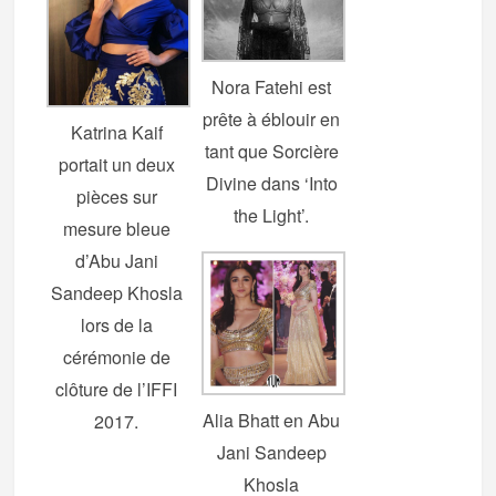
Nora Fatehi est
prête à éblouir en
Katrina Kaif
tant que Sorcière
portait un deux
Divine dans ‘Into
pièces sur
the Light’.
mesure bleue
d’Abu Jani
Sandeep Khosla
lors de la
cérémonie de
clôture de l’IFFI
Alia Bhatt en Abu
2017.
Jani Sandeep
Khosla