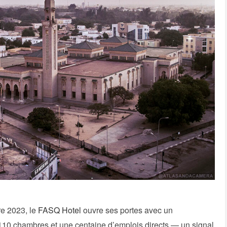
e 2023, le
FASQ Hotel
ouvre ses portes avec un
 110 chambres et une centaine d’emplois directs — un signal