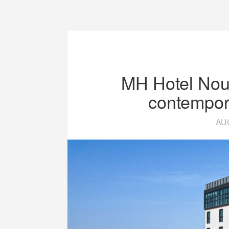
MH Hotel Noua
contempora
AU